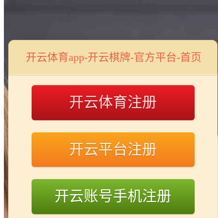
开云体育app-开云棋牌-官方平台-首页
开云体育注册
开云平台注册
开云账号手机注册